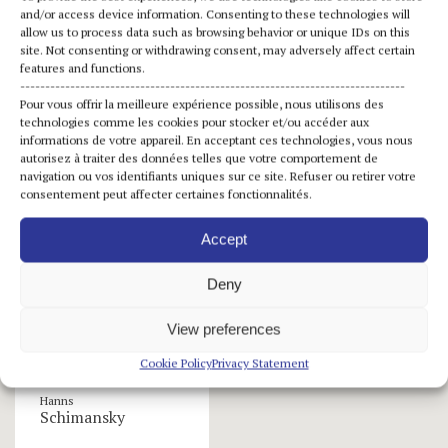
Tuesday from 11 am to 8 pm
and/or access device information. Consenting to these technologies will
Wednesday to Sunday from 10 am to 5 pm
allow us to process data such as browsing behavior or unique IDs on this
Closed on Monday
site. Not consenting or withdrawing consent, may adversely affect certain
features and functions.
-----------------------------------------------------------------------------
Pour vous offrir la meilleure expérience possible, nous utilisons des
technologies comme les cookies pour stocker et/ou accéder aux
informations de votre appareil. En acceptant ces technologies, vous nous
autorisez à traiter des données telles que votre comportement de
navigation ou vos identifiants uniques sur ce site. Refuser ou retirer votre
artists
consentement peut affecter certaines fonctionnalités.
Accept
Deny
View preferences
Cookie Policy
Privacy Statement
Hanns
Schimansky