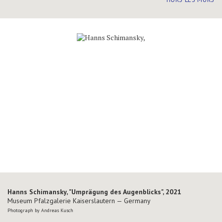
Hanns Schimansky, "Umprägung des Augenblicks", 2021
Hanns Schimansky, "Umprägung des Augenblicks", 2021
Museum Pfalzgalerie Kaiserslautern — Germany
Museum Pfalzgalerie Kaiserslautern — Germany
Photograph by Andreas Kusch
Photograph by Andreas Kusch