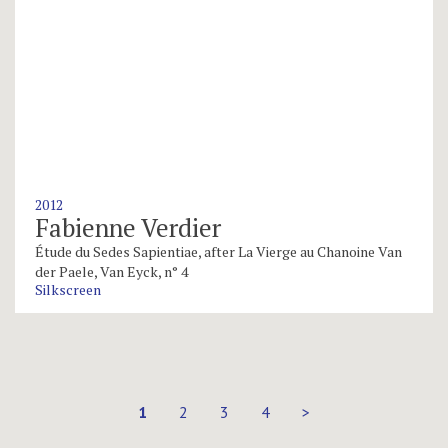
2012
Fabienne Verdier
Étude du Sedes Sapientiae, after La Vierge au Chanoine Van
der Paele, Van Eyck, n° 4
Silkscreen
1
2
3
4
>