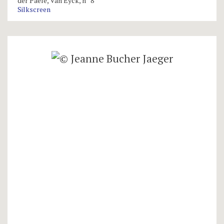
der Paele, Van Eyck, n° 8
Silkscreen