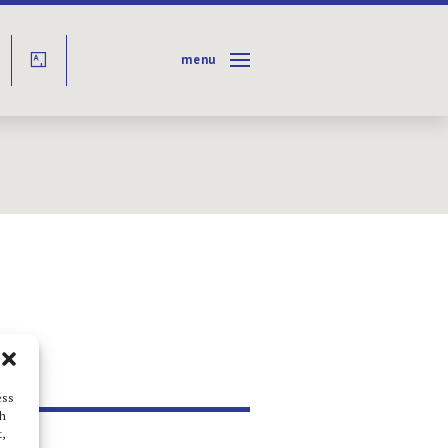
menu
Y
ess
ch
,