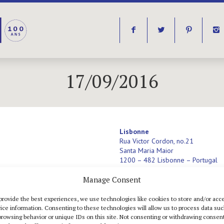
f
t
p
i
17/09/2016
Lisbonne
Rua Victor Cordon, no.21
Santa Maria Maior
1200 – 482 Lisbonne – Portugal
T +351 960 193 280
Manage Consent
lisboa@jeannebucherjaeger.com
(
by appointment)
provide the best experiences, we use technologies like cookies to store and/or acc
ice information. Consenting to these technologies will allow us to process data su
browsing behavior or unique IDs on this site. Not consenting or withdrawing consent