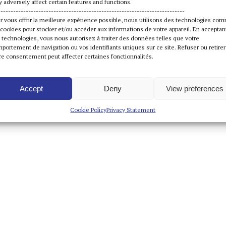
 adversely affect certain features and functions.
Keep in touch
--------------------------------------------------------------------------
Contact
r vous offrir la meilleure expérience possible, nous utilisons des technologies co
Newsletter
 cookies pour stocker et/ou accéder aux informations de votre appareil. En acceptan
Credits
 technologies, vous nous autorisez à traiter des données telles que votre
portement de navigation ou vos identifiants uniques sur ce site. Refuser ou retirer
re consentement peut affecter certaines fonctionnalités.
Accept
Deny
View preferences
© 2026 —
Jeanne Bucher Jaeger
— All rights reserved
web-design by
we-we
+
mosne
Cookie Policy
Privacy Statement