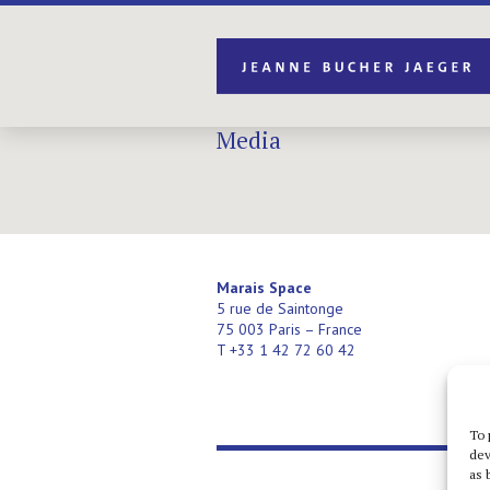
Media
Marais Space
5 rue de Saintonge
75 003 Paris – France
T +33 1 42 72 60 42
To 
dev
as 