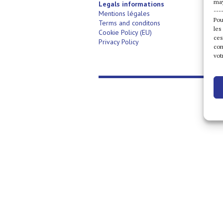
may
Legals informations
---
Mentions légales
Pou
Terms and conditons
les
Cookie Policy (EU)
ces
Privacy Policy
com
vot