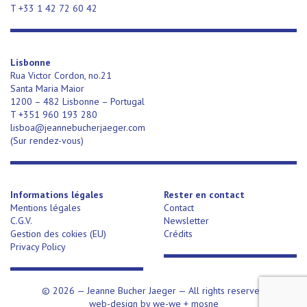
T +33 1 42 72 60 42
Lisbonne
Rua Victor Cordon, no.21
Santa Maria Maior
1200 – 482 Lisbonne – Portugal
T +351 960 193 280
lisboa@jeannebucherjaeger.com
(Sur rendez-vous)
Informations légales
Rester en contact
Mentions légales
Contact
C.G.V.
Newsletter
Gestion des cokies (EU)
Crédits
Privacy Policy
© 2026 —
Jeanne Bucher Jaeger
— All rights reserved
web-design by
we-we
+
mosne