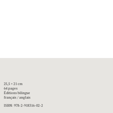
25,5 × 21 cm
64 pages
Éditions bilingue
français / anglais
ISBN:
978-2-918316-02-2