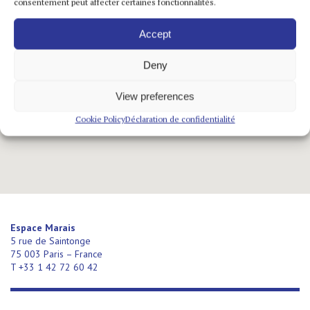
consentement peut affecter certaines fonctionnalités.
Rupture de stock
Accept
Catalogue de l’exposition personnelle
Peintures 1985-
1988
, Wilfrid Moser,
Deny
présentée à la Galerie Jeanne-Bucher en 1988.
Auteur : Guido Magnaguagno
View preferences
Cookie Policy
Déclaration de confidentialité
Espace Marais
5 rue de Saintonge
75 003 Paris – France
T +33 1 42 72 60 42