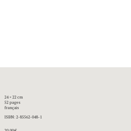
24 × 22 cm
52 pages
français
ISBN:
2-85562-048-1
20,00
€