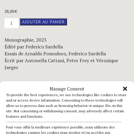
28,00
€
quantité
AJOUTER AU PANIER
de
Armoniche
Tensioni
Monographie, 2023
Édité par Federico Sardella
Essais de Arnaldo Pomodoro, Federico Sardella
Écrit par Antonella Cattani, Peter Frey et Véronique
Jaeger
Manage Consent
Extraits du texte
The Genesis of the Sign
de Véronique
To provide the best experiences, we use technologies like cookies to store
Jaeger (pages 141-142)
and/or access device information. Consenting to these technologies will
allow us to process data such as browsing behavior or unique IDs on this
Il faut avoir vu Antonella Zazzera œuvrer quotidiennement,
site. Not consenting or withdrawing consent, may adversely affect certain
au cœur de son Ombrie natale dans la ferme de ses grands-
features and functions.
-----------------------------------------------------------------------------
parents, pour comprendre combien la Nature est source de
Pour vous offrir la meilleure expérience possible, nous utilisons des
création. (…).
Ses jeux avec la lumière, Antonella les situe dès
technologies comme les cookies pour stocker et/ou accéder aux