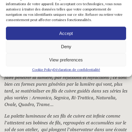
l’enfance, lors de bains prolongés en plein air, chauffés au
informations de votre appareil. En acceptant ces technologies, vous nous
soleil, alors qu’elle dessine à la surface de l’eau les contours
autorisez à traiter des données telles que votre comportement de
navigation ou vos identifiants uniques sur ce site. Refuser ou retirer votre
de formes évoluant constamment au gré de ses mouvements
consentement peut affecter certaines fonctionnalités.
ou encore, qu’elle observe son grand-père tresser des paniers
de brindilles ramassées tout-juste à-même le sol. C’est ainsi
Accept
que débutent ses Mères Matrices, premières œuvres où le
Signetrace est gravé dans le gesso, où l’artiste fait corps avec
Deny
sa matière artistique afin qu’Être et Création soient à
l’unisson. Puis viennent ses expérimentations de nouveaux
View preferences
matériaux, la vétronite, un composte de tissu de verre
mélangé à de la résine, qu’elle va gratter et graver afin d’y
Cookie Policy
Déclaration de confidentialité
faire pénétrer la lumière, par réflexions et réfractions ; ce sont
bien ces formes pures générées par la lumière qui vont, plus
tard, se matérialiser en fils de cuivre guidés dans ses séries les
plus variées : Armonico, Segnica, Ri-Trattica, Naturalia,
Ovale, Quadro, Trame…
La palette lumineuse de ses fils de cuivre est infinie comme
l’attestent ses bobines de fils, regroupées et accumulées sur le
sol de son atelier,
qui plongent l’observateur dans une écoute