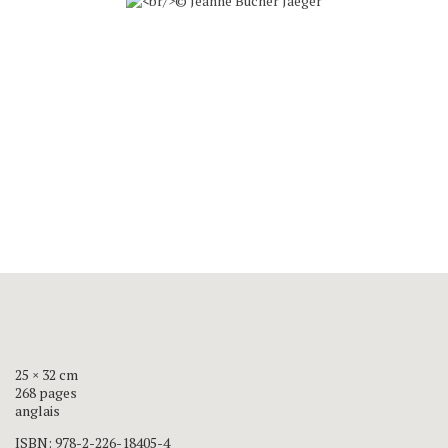
25 × 32 cm
268 pages
anglais
ISBN:
978-2-226-18405-4