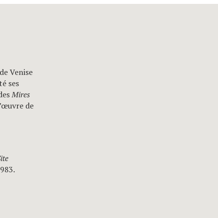
 de Venise
té ses
 des
Mires
l’œuvre de
ite
1983.