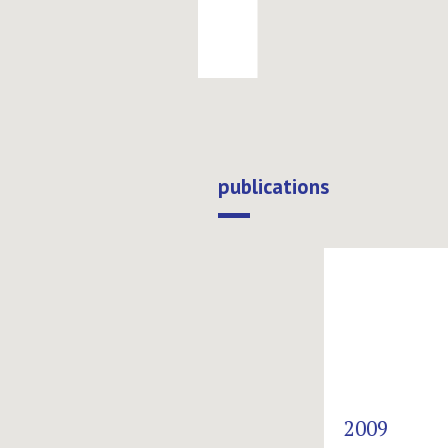
Exposition collective
Espace St Germain
publications
next