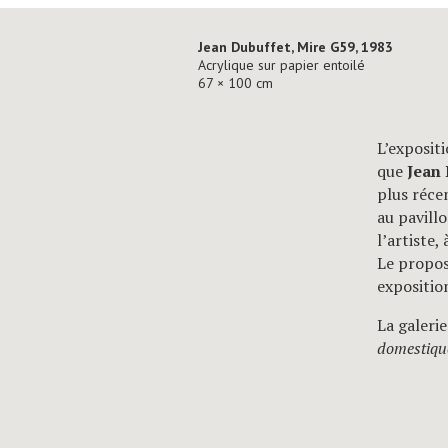
Jean Dubuffet, Mire G59, 1983
Acrylique sur papier entoilé
67 × 100 cm
L’exposit
que
Jean
plus réce
au pavill
l’artiste,
Le propos
exposition
La galeri
domestique