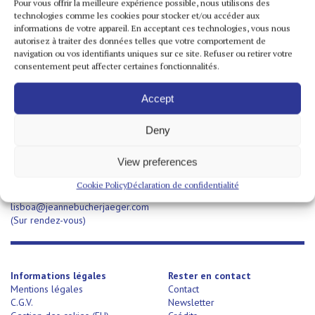
Pour vous offrir la meilleure expérience possible, nous utilisons des
technologies comme les cookies pour stocker et/ou accéder aux
informations de votre appareil. En acceptant ces technologies, vous nous
autorisez à traiter des données telles que votre comportement de
Espace Marais
navigation ou vos identifiants uniques sur ce site. Refuser ou retirer votre
5 rue de Saintonge
consentement peut affecter certaines fonctionnalités.
75 003 Paris – France
T +33 1 42 72 60 42
Accept
Deny
Lisbonne
Rua Victor Cordon, no.21
View preferences
Santa Maria Maior
1200 – 482 Lisbonne – Portugal
Cookie Policy
Déclaration de confidentialité
T +351 960 193 280
lisboa@jeannebucherjaeger.com
(Sur rendez-vous)
Informations légales
Rester en contact
Mentions légales
Contact
C.G.V.
Newsletter