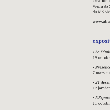
création 
Vieira da 
du MNAM s
www.abak
exposit
•
Le Fémi
19 octobr
•
Présenc
7 mars au
•
21 dessi
12 janvie
•
L’Espac
11 octob