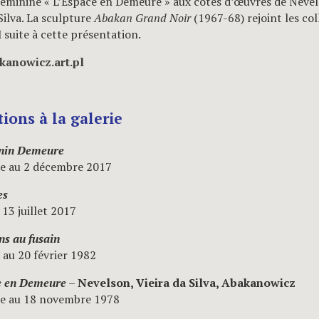
féminine « L’Espace en Demeure » aux côtés d’œuvres de Nevel
Silva. La sculpture
Abakan Grand Noir
(1967-68) rejoint les col
uite à cette présentation.
anowicz.art.pl
ions à la galerie
nin Demeure
e au 2 décembre 2017
es
 13 juillet 2017
ns au fusain
r au 20 février 1982
e en Demeure
–
Nevelson, Vieira da Silva, Abakanowicz
re au 18 novembre 1978