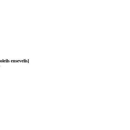
leils ensevelis]
e