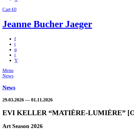
Cart
€0
Jeanne Bucher Jaeger
f
t
p
i
Y
Menu
News
News
29.03.2026 — 01.11.2026
EVI KELLER “MATIÈRE-LUMIÈRE” [O
Art Season 2026