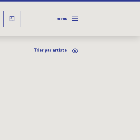
menu
Y
Trier par artiste